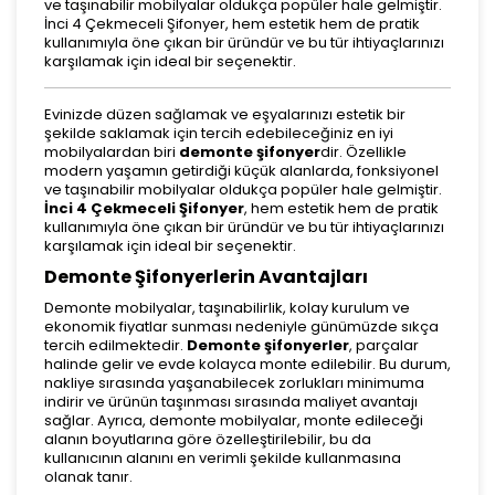
ve taşınabilir mobilyalar oldukça popüler hale gelmiştir.
İnci 4 Çekmeceli Şifonyer, hem estetik hem de pratik
kullanımıyla öne çıkan bir üründür ve bu tür ihtiyaçlarınızı
karşılamak için ideal bir seçenektir.
Evinizde düzen sağlamak ve eşyalarınızı estetik bir
şekilde saklamak için tercih edebileceğiniz en iyi
mobilyalardan biri
demonte şifonyer
dir. Özellikle
modern yaşamın getirdiği küçük alanlarda, fonksiyonel
ve taşınabilir mobilyalar oldukça popüler hale gelmiştir.
İnci 4 Çekmeceli Şifonyer
, hem estetik hem de pratik
kullanımıyla öne çıkan bir üründür ve bu tür ihtiyaçlarınızı
karşılamak için ideal bir seçenektir.
Demonte Şifonyerlerin Avantajları
Demonte mobilyalar, taşınabilirlik, kolay kurulum ve
ekonomik fiyatlar sunması nedeniyle günümüzde sıkça
tercih edilmektedir.
Demonte şifonyerler
, parçalar
halinde gelir ve evde kolayca monte edilebilir. Bu durum,
nakliye sırasında yaşanabilecek zorlukları minimuma
indirir ve ürünün taşınması sırasında maliyet avantajı
sağlar. Ayrıca, demonte mobilyalar, monte edileceği
alanın boyutlarına göre özelleştirilebilir, bu da
kullanıcının alanını en verimli şekilde kullanmasına
olanak tanır.