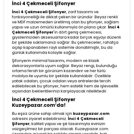
İnci 4 Çekmeceli Şifonyer
İnci 4 Çekmeceli Şifonyer
, zarif tasarımı ve
fonksiyonelliği ile dikkat çeken bir üründür. Beyaz renkli
ve MDF malzemeden üretilmiş olan bu şifonyer, sağlam
yapısı ve uzun ömürlü kullanımıyla ön plana çıkar.
İnci 4
Çekmeceli Şifonyer
'in dört geniş çekmecesi,
giysilerinizden aksesuarlara kadar birçok eşyayı düzenli
bir şekilde saklamanızı sağlar. Bu çekmeceler, rahatça
açılıp kapanabilen raylı sistemle donatılmıştır, bu da
günlük kullanımda kolaylık sağlar.
Şifonyerin minimal tasarımı, modern ve klasik
dekorasyonlarla uyum sağlar. Beyaz rengi, bulunduğu
ortama ferah bir görünüm kazandırır ve her türlü
mobilya ile uyumlu bir şekilde kullanılabilir. Özellikle
yatak odaları, çocuk odaları veya antrelerde tercih
edilebilecek bu şifonyer, hem estetik hem de işlevsellik
açısından beklentilerinizi karşılayacak niteliktedir.
İnci 4 Çekmeceli Şifonyer
Kuzeypazar.com’da!
Bu eşsiz ürüne sahip olmak için
kuzeypazar.com
adresini ziyaret edebilirsiniz.
İnci 4 Çekmeceli
Şifonyer
, kaliteli yapısı ve şık tasarımıyla evinizin
vazgeçilmez bir parçası olacak. Kuzeypazar.com
üzerinden güvenli bir şekilde sipariş verebilir, hızlı