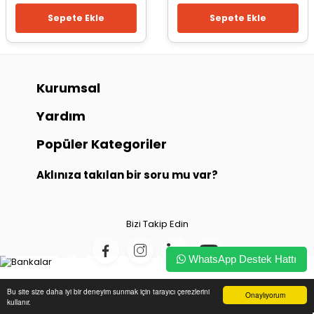
Sepete Ekle
Sepete Ekle
Kurumsal
Yardım
Popüler Kategoriler
Aklınıza takılan bir soru mu var?
Bizi Takip Edin
WhatsApp Destek Hattı
Bu site size daha iyi bir deneyim sunmak için tarayıcı çerezlerini
Onaylıyorum
kullanır.
© 2024 KuzeyPazar - Tüm Hakları Saklıdır.