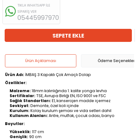
TIKLA WHATSAPP İLE
SİPARİŞ VER
05445997970
SEPETE EKLE
Ürün Açıklaması
Ödeme Seçenekleri
Ürün Adı:
İMBAŞ 3 Kapaklı Çok Amaçlı Dolap
Özellikler:
Malzeme:
18mm kalınlığında 1. kalite yonga levha
Sertifikalar:
TSE, Avrupa Birliği EN, ISO 9001 ve FSC
Sağlık Standartları:
E1, kanserojen madde içermez
Sevkiyat:
Demonte, özel koli içinde
Kurulum:
Kolay kurulum şeması ve vida setleri dahil
Kullanım Alanları:
Antre, mutfak, çocuk odası, banyo
Boyutlar:
Yükseklik:
117 cm
Genişlik:
90 cm