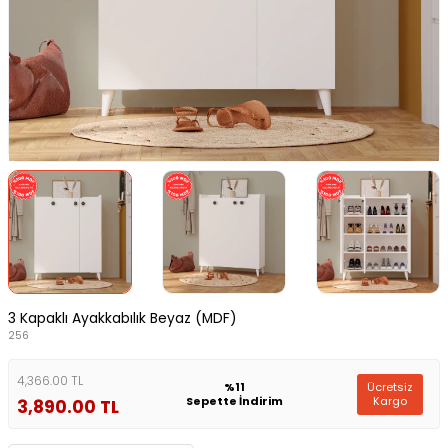
3 Kapaklı Ayakkabılık Beyaz (MDF)
256
4,366.00 TL
Ücretsiz
%11
Kargo
Sepette İndirim
3,890.00
TL