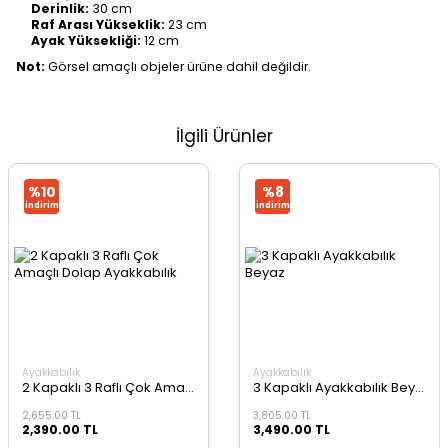
Derinlik:
30 cm
Raf Arası Yükseklik:
23 cm
Ayak Yüksekliği:
12 cm
Not:
Görsel amaçlı objeler ürüne dahil değildir.
İlgili Ürünler
%10
%8
i̇ndirim
i̇ndirim
Ayakkabılık
Ayakkabılık
2 Kapaklı 3 Raflı Çok Amaçlı Dolap Ayakkabılık
3 Kapaklı Ayakkabılık Beyaz
2,655.00 TL
3,805.00 TL
2,390.00 TL
3,490.00 TL