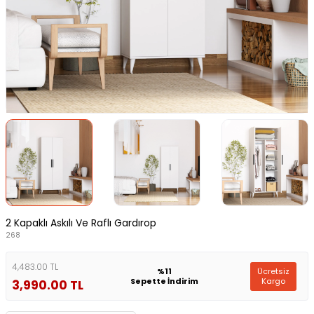
2 Kapaklı Askılı Ve Raflı Gardırop
268
4,483.00 TL
Ücretsiz
%11
Kargo
Sepette İndirim
3,990.00
TL