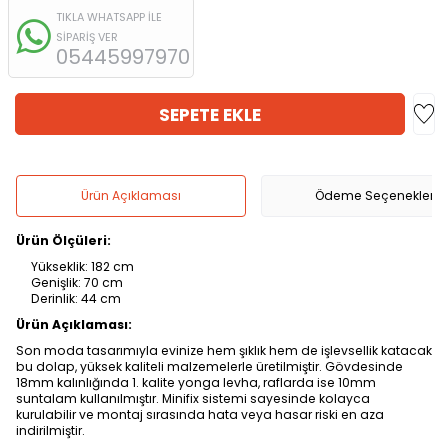
TIKLA WHATSAPP İLE
SİPARİŞ VER
05445997970
SEPETE EKLE
Ürün Açıklaması
Ödeme Seçenekleri
Ürün Ölçüleri:
Yükseklik: 182 cm
Genişlik: 70 cm
Derinlik: 44 cm
Ürün Açıklaması:
Son moda tasarımıyla evinize hem şıklık hem de işlevsellik katacak
bu dolap, yüksek kaliteli malzemelerle üretilmiştir. Gövdesinde
18mm kalınlığında 1. kalite yonga levha, raflarda ise 10mm
suntalam kullanılmıştır. Minifix sistemi sayesinde kolayca
kurulabilir ve montaj sırasında hata veya hasar riski en aza
indirilmiştir.