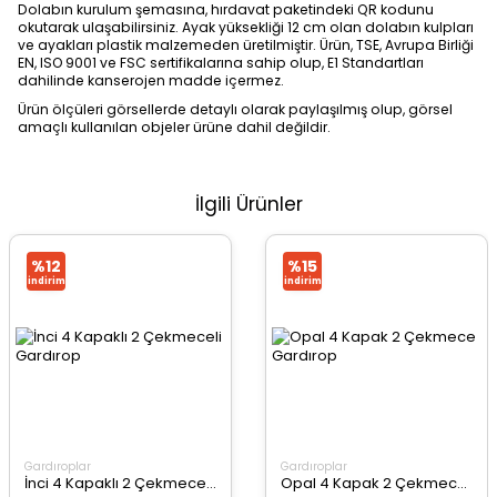
Dolabın kurulum şemasına, hırdavat paketindeki QR kodunu
okutarak ulaşabilirsiniz. Ayak yüksekliği 12 cm olan dolabın kulpları
ve ayakları plastik malzemeden üretilmiştir. Ürün, TSE, Avrupa Birliği
EN, ISO 9001 ve FSC sertifikalarına sahip olup, E1 Standartları
dahilinde kanserojen madde içermez.
Ürün ölçüleri görsellerde detaylı olarak paylaşılmış olup, görsel
amaçlı kullanılan objeler ürüne dahil değildir.
İlgili Ürünler
%12
%15
i̇ndirim
i̇ndirim
Gardıroplar
Gardıroplar
İnci 4 Kapaklı 2 Çekmeceli Gardırop
Opal 4 Kapak 2 Çekmece Gardırop