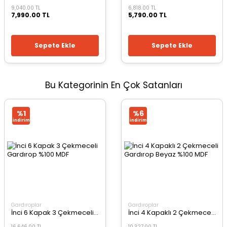
9,040.00 TL
6,818.00 TL
7,990.00 TL
5,790.00 TL
Sepete Ekle
Sepete Ekle
Bu Kategorinin En Çok Satanları
%1
%6
i̇ndirim
i̇ndirim
Gardıroplar
Gardıroplar
İnci 6 Kapak 3 Çekmeceli Gardırop %100 MDF
İnci 4 Kapaklı 2 Çekmeceli Gardırop Beyaz %100 MDF
16,646.00 TL
10,327.00 TL