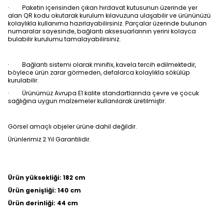
· Paketin içerisinden çıkan hırdavat kutusunun üzerinde yer
alan QR kodu okutarak kurulum kılavuzuna ulaşabilir ve ürününüzü
kolaylıkla kullanıma hazırlayabilirsiniz. Parçalar üzerinde bulunan
numaralar sayesinde, bağlantı aksesuarlarının yerini kolayca
bulabilir kurulumu tamalayabilirsiniz.
· Bağlantı sistemi olarak minifix, kavela tercih edilmektedir,
böylece ürün zarar görmeden, defalarca kolaylıkla sökülüp
kurulabilir.
· Ürünümüz Avrupa E1 kalite standartlarında çevre ve çocuk
sağlığına uygun malzemeler kullanılarak üretilmiştir.
Görsel amaçlı objeler ürüne dahil değildir.
Ürünlerimiz 2 Yıl Garantilidir.
Ürün yüksekliği: 182 cm
Ürün genişliği: 140 cm
Ürün derinliği: 44 cm