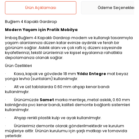
Ürün Açıklaması
Ödeme Seçenekleri
Buğlem 4 Kapaklı Gardırop
Modern Yaşam için Pratik Mobilya
İmbaş Buğlem 4 Kapaklı Gardırop modern ve kullanışlı tasarımıyla
yaşam alanlarınıza düzen katar evinize aydınlık ve ferah bir
görünüm sağlar. Askılık alanı ve çok raflı iç düzeni sayesinde
kıyafetlerinizi, tekstil ürünlerinizi ve kişisel eşyalarınızı rahatlıkla
depolamanıza olanak sağlar.
Ürün Özellikleri
· Kasa, kapak ve gövdede 18 mm
Yıldız Entegre
mat beyaz
yonga levha (suntalam) kullanılmıştır.
· Alt ve üst tablalarda 0.60 mm ahşap kenar bandı
kullanılmıştır.
· Ürünümüzde
Samet
marka menteşe, metal askılık, 0.60 mm
kalınlığında pvc kenar bandı, kaliteli demonte bağlantı sistemleri
kullanılmıştır.
· Ahşap renkli plastik kulp ve ayak kullanılmıştır.
· Ürünlerimiz demonte olarak gönderilmektedir ve kurulum
müşteriye aittir. Ürünün kurulumu için şarjlı matkap ve tornavida
yeterlidir.