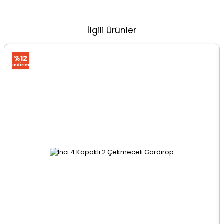
İlgili Ürünler
%12
i̇ndirim